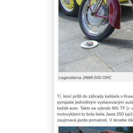
Legendárna JAWA 500 OHC
Tí, ktorí prišli do záhrady kaštieľa v K
sympatie jednotlivým vystavovaným aut
každé auto. Takto sa vybralo MG TF (r. v
motocyklami to bola biela Jawa 250 typ1
zaujímavá jazda pomalosti. V skratke išl