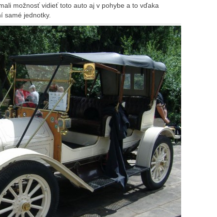
 mali možnosť vidieť toto auto aj v pohybe a to vďaka
í samé jednotky.