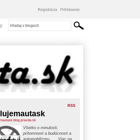
Registrácia
Prihlásenie
y
RSS
lujemautask
emautask.blog.pravda.sk
Všetko o minulosti,
prítomnosti a budúcnosti a
automobilizmu . . . Viac na