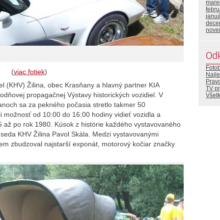
mare
febr
janu
dece
nove
Od
Foto
(
viac fotiek
)
Najle
Prav
iel (KHV) Žilina, obec Krasňany a hlavný partner KIA
TV p
nodňovej propagačnej Výstavy historických vozidiel. V
Všetk
noch sa za pekného počasia stretlo takmer 50
i možnosť od 10:00 do 16:00 hodiny vidieť vozidla a
 až po rok 1980. Kúsok z histórie každého vystavovaného
edseda KHV Žilina Pavol Skála. Medzi vystavovanými
em zbudzoval najstarší exponát, motorový kočiar značky