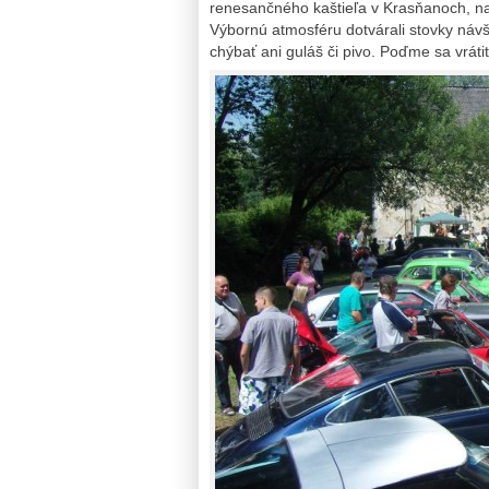
renesančného kaštieľa v Krasňanoch, na 
Výbornú atmosféru dotvárali stovky náv
chýbať ani guláš či pivo. Poďme sa vráti