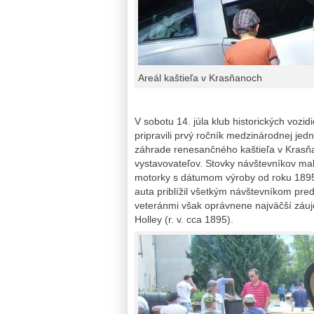
Areál kaštieľa v Krasňanoch
V sobotu 14. júla klub historických vozid
pripravili prvý ročník medzinárodnej jed
záhrade renesančného kaštieľa v Krasňa
vystavovateľov. Stovky návštevníkov mal
motorky s dátumom výroby od roku 1895
auta priblížil všetkým návštevníkom pr
veteránmi však oprávnene najväčší záuj
Holley (r. v. cca 1895).