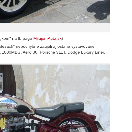
ajkom“ na fb page
MilujemAuta.sk
)
esách“ nepochybne zaujali aj ostané vystavované
a 1000MBG, Aero 30, Porsche 911T, Dodge Luxury Liner,