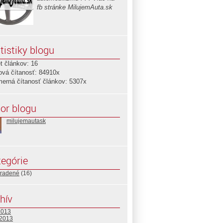
fb stránke MilujemAuta.sk
tistiky blogu
t článkov: 16
ová čítanosť: 84910x
merná čítanosť článkov: 5307x
or blogu
milujemautask
egórie
radené
(16)
hív
2013
 2013