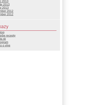
c 2013
uár 2013
ár 2013
mber 2012
mber 2012
kazy
blog
pšie recepty
da.sk
rogram
o o víne