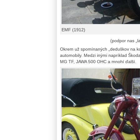
EMF (1912)
(podpor nas „l
Okrem už spomínaných „deduškov na kol
automobily. Medzi inými napríklad Škod
MG TF, JAWA 500 OHC a mnohí ďalší.