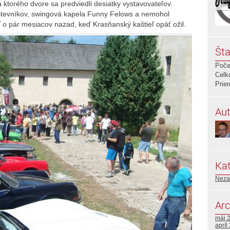
ktorého dvore sa predviedli desiatky vystavovateľov.
števníkov, swingová kapela Funny Felows a nemohol
ť o pár mesiacov nazad, keď Krasňanský kaštieľ opäť ožil.
Šta
Poče
Celk
Prie
Aut
Kat
Neza
Arc
máj 
apríl