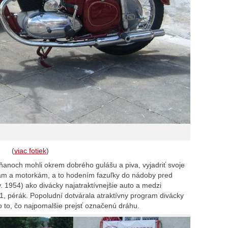
(
viac fotiek
)
rasňanoch mohli okrem dobrého gulášu a piva, vyjadriť svoje
ám a motorkám, a to hodením fazuľky do nádoby pred
. 1954) ako divácky najatraktívnejšie auto a medzi
1, pérák. Popoludní dotvárala atraktívny program divácky
o to, čo najpomalšie prejsť označenú dráhu.