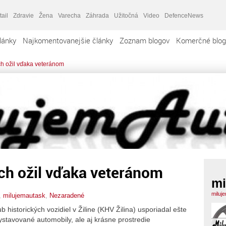
tail
Zdravie
Žena
Varecha
Záhrada
Užitočná
Video
DefenceNews
lánky
Najkomentovanejšie články
Zoznam blogov
Komerčné blog
ch ožil vďaka veteránom
ch ožil vďaka veteránom
mi
miluj
,
milujemautask
,
Nezaradené
istorických vozidiel v Žiline (KHV Žilina) usporiadal ešte
 vystavované automobily, ale aj krásne prostredie