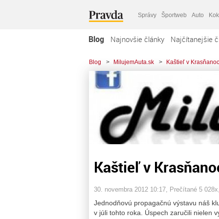
Správy
Športweb
Auto
Kok
Blog
Najnovšie články
Najčítanejšie č
Blog
>
MilujemAuta.sk
>
Kaštieľ v Krasňano
Kaštieľ v Krasňano
30. novembra 2012 10:17
, Prečítané 5 028x
Jednodňovú propagačnú výstavu náš klub h
v júli tohto roka. Úspech zaručili nielen