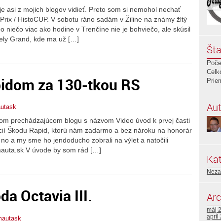
je asi z mojich blogov vidieť. Preto som si nemohol nechať
Prix / HistoCUP. V sobotu ráno sadám v Žiline na známy žltý
o niečo viac ako hodine v Trenčíne nie je bohviečo, ale skúsil
tely Grand, kde ma už […]
Šta
Poče
Celk
pidom za 130-tkou RS
Prie
Aut
autask
mojom prechádzajúcom blogu s názvom Video úvod k prvej časti
cií Škodu Rapid, ktorú nám zadarmo a bez nároku na honorár
 no a my sme ho jendoducho zobrali na výlet a natočili
auta.sk V úvode by som rád […]
Kat
Neza
da Octavia III.
Arc
máj 
apríl
mautask