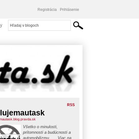
Registrácia
Prihlásenie
y
RSS
lujemautask
emautask.blog.pravda.sk
Všetko o minulosti,
prítomnosti a budúcnosti a
automobilizmu . . . Viac na