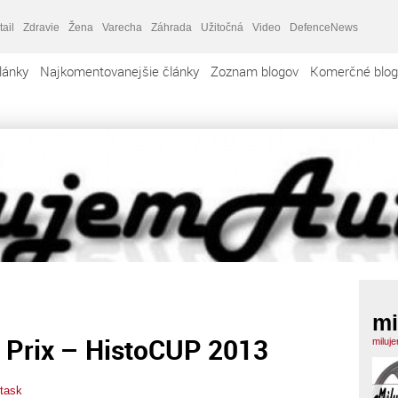
tail
Zdravie
Žena
Varecha
Záhrada
Užitočná
Video
DefenceNews
lánky
Najkomentovanejšie články
Zoznam blogov
Komerčné blog
mi
d Prix – HistoCUP 2013
miluj
task