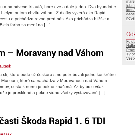
mare
febr
n a na návese tri autá, hore dve a dole jedno. Dva hyundai-e
janu
 bielym autom chvíľu váham. Z diaľky vyzerá ako Rapid…
dece
estu a prichádza rovno pred nás. Ako prichádza bližšie a
nove
. Biela farba sa mení na […]
Od
Foto
Najle
um – Moravany nad Váhom
Prav
TV p
Všetk
autask
a.sk, ktoré bude už čoskoro sme potrebovali jedno konkrétne
Car Museum, ktoré sa nachádza v Moravanoch nad Váhom.
mov, cesta k nemu je pekne značená. Ak by bolo však
tože je presklené a pekne vidno všetky vystavované […]
časti Škoda Rapid 1. 6 TDI
mautask