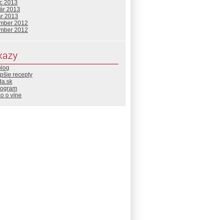
c 2013
uár 2013
ár 2013
mber 2012
mber 2012
kazy
blog
pšie recepty
da.sk
rogram
o o víne