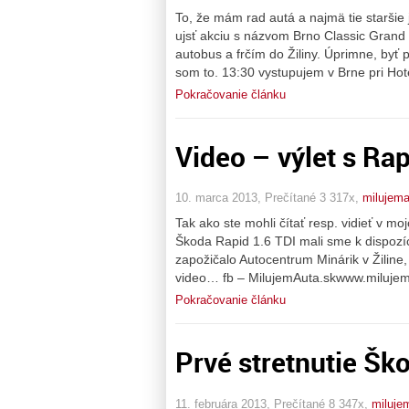
To, že mám rad autá a najmä tie staršie 
ujsť akciu s názvom Brno Classic Grand 
autobus a frčím do Žiliny. Úprimne, byť p
som to. 13:30 vystupujem v Brne pri Ho
Pokračovanie článku
Video – výlet s Ra
10. marca 2013, Prečítané 3 317x,
milujem
Tak ako ste mohli čítať resp. vidieť v 
Škoda Rapid 1.6 TDI mali sme k dispozí
zapožičalo Autocentrum Minárik v Žiline,
video… fb – MilujemAuta.skwww.milujem
Pokračovanie článku
Prvé stretnutie Ško
11. februára 2013, Prečítané 8 347x,
miluje