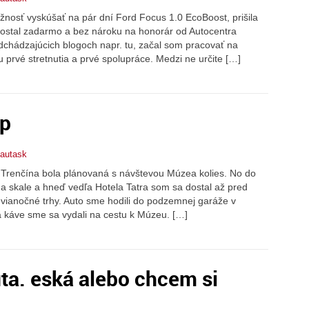
osť vyskúšať na pár dní Ford Focus 1.0 EcoBoost, prišila
ostal zadarmo a bez nároku na honorár od Autocentra
edchádzajúcich blogoch napr. tu, začal som pracovať na
prvé stretnutia a prvé spolupráce. Medzi ne určite […]
op
mautask
 Trenčína bola plánovaná s návštevou Múzea kolies. No do
a skale a hneď vedľa Hotela Tatra som sa dostal až pred
 vianočné trhy. Auto sme hodili do podzemnej garáže v
káve sme sa vydali na cestu k Múzeu. […]
ta. eská alebo chcem si