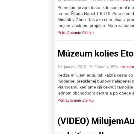
Po mojom prvom teste, kde som mal možn
na rad Škoda Rapid 1.6 TDI. Auto som d
Minárik v Žiline. Tak ako som písal v pr
mojom vlastnom projekte. Mám za sebou 
Pokračovanie článku
Múzeum kolies Et
10. januára 2013, Prečítané 4 957x,
miluje
Keďže milujem autá, tak každá cesta do
modernej presklenej budovy nalepenej n
Vianocami, keď sme išli čeknúť tamojšie
jednom obchodnom centre a po obede a 
Pokračovanie článku
(VIDEO) MilujemAu