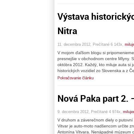
Výstava historický
Nitra
11. decembra 2012, Prečítané 6 143x,
milu
V mojom ďaľšom blogu si pripomenieme výs
presnejšie v obchodnom centre Mlyny. S
októbra 2012. Každý, kto miluje auta si 
historických vozidiel zo Slovenska a z Č
Pokračovanie článku
Nová Paka part 2. – 
9. decembra 2012, Prečítané 4 974x,
miluj
V druhom a záverečnom diely o putovní 
Vitvar je auto-moto nadšencom určite z
Antonína Vitvara. Nenápadné múzeum ok