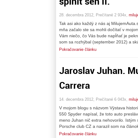
splniť sen II.
28. decembra 2012, Prečítané 2 934x,
milu
Tak asi ako každý z nás aj MilujemAuta.
mňa začalo ste sa mohli dočítať v mojo
Vám niečo, čo Vás bude napĺňať je pekná
som sa rozhýbal (september 2012) a skús
Pokračovanie článku
Jaroslav Juhan. Mu
Carrera
14. decembra 2012, Prečítané 6 043x,
milu
V mojom blogu s názvom Výstava historic
550 Spyder napísal, že toto auto preslá
meno Juhan nič extra nehovorilo. Istým s
Porsche club CZ a narazil som na článok
Pokračovanie článku