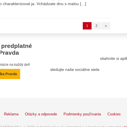
o charakterizoval ja. Vchádzate dnu s malou […]
1
2
»
 predplatné
Pravda
stiahnite si ap
ormácie na každý deň
sledujte naše sociálne siete
íka Pravda
Reklama
Otázky a odpovede
Podmienky používania
Cookies