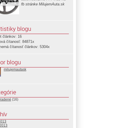
fb stránke MilujemAuta.sk
tistiky blogu
t článkov: 16
ová čítanosť: 84871x
merná čítanosť článkov: 5304x
or blogu
milujemautask
egórie
radené
(16)
hív
2013
 2013