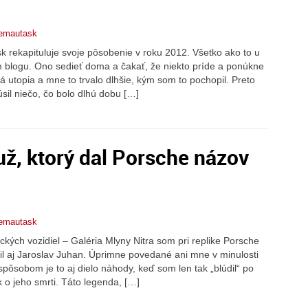
jemautask
sk rekapituluje svoje pôsobenie v roku 2012. Všetko ako to u
m blogu. Ono sedieť doma a čakať, že niekto príde a ponúkne
 utopia a mne to trvalo dlhšie, kým som to pochopil. Preto
il niečo, čo bolo dlhú dobu […]
ž, ktorý dal Porsche názov
jemautask
kých vozidiel – Galéria Mlyny Nitra som pri replike Porsche
vil aj Jaroslav Juhan. Úprimne povedané ani mne v minulosti
pôsobom je to aj dielo náhody, keď som len tak „blúdil“ po
 o jeho smrti. Táto legenda, […]