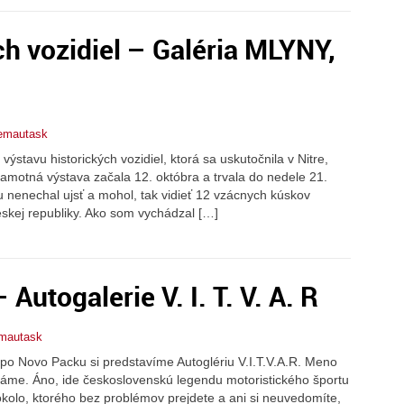
ch vozidiel – Galéria MLYNY,
jemautask
tavu historických vozidiel, ktorá sa uskutočnila v Nitre,
amotná výstava začala 12. októbra a trvala do nedele 21.
ju nenechal ujsť a mohol, tak vidieť 12 vzácnych kúskov
eskej republiky. Ako som vychádzal […]
Autogalerie V. I. T. V. A. R
emautask
po Novo Packu si predstavíme Autoglériu V.I.T.V.A.R. Meno
náme. Áno, ide československú legendu motoristického športu
olo, ktorého bez problémov prejdete a ani si neuvedomíte,