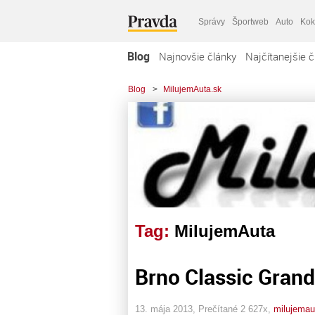
Správy
Športweb
Auto
Kok
Blog
Najnovšie články
Najčítanejšie č
Blog
>
MilujemAuta.sk
Tag:
MilujemAuta
Brno Classic Gran
13. mája 2013, Prečítané 2 627x,
milujemau