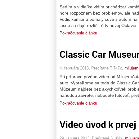
Sedím a v diaľke vidím prichádzať kamió
hore rozpoznám bez problémov, ale nad
Vodič kamiónu pomaly cúva s autom na c
jasne sa dajú rozlíšiť črty novej Octavie
Pokračovanie článku
Classic Car Muse
4. februára 2013, Prečítané 7 747x,
milujem
Pri príprave prvého videa od MilujemAut
auto. Vybrali sme sa teda do Classic 
Múzeum nájdete bez akýchkoľvek problé
náhodou zavreté, nebudete ľutovať, pre
Pokračovanie článku
Video úvod k prvej 
29. januára 2013, Prečítané 6 184x,
miluje