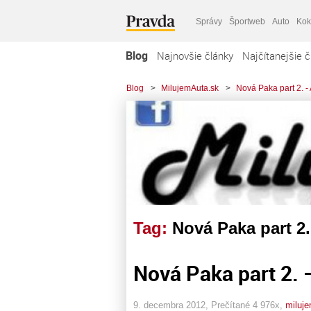
Správy
Športweb
Auto
Kok
Blog
Najnovšie články
Najčítanejšie č
Blog
>
MilujemAuta.sk
>
Nová Paka part 2. - A
Tag:
Nová Paka part 2. 
Nová Paka part 2. – 
9. decembra 2012, Prečítané 4 976x,
miluj