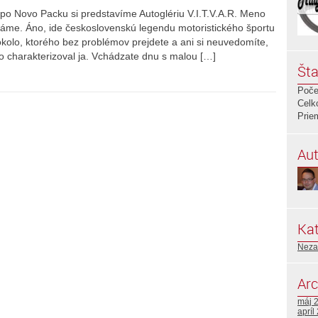
po Novo Packu si predstavíme Autoglériu V.I.T.V.A.R. Meno
náme. Áno, ide československú legendu motoristického športu
olo, ktorého bez problémov prejdete a ani si neuvedomíte,
o charakterizoval ja. Vchádzate dnu s malou […]
Šta
Poče
Celk
Prie
Aut
Kat
Neza
Arc
máj 
apríl