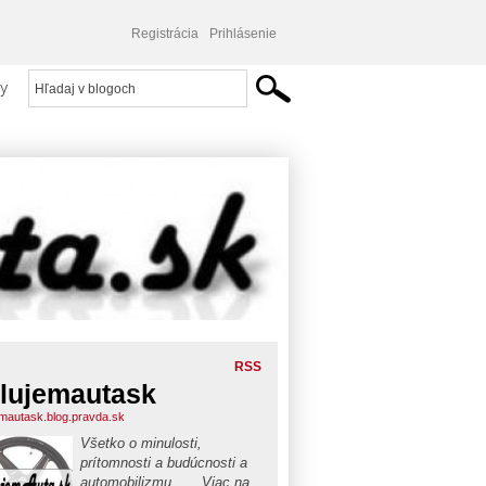
Registrácia
Prihlásenie
y
RSS
lujemautask
emautask.blog.pravda.sk
Všetko o minulosti,
prítomnosti a budúcnosti a
automobilizmu . . . Viac na