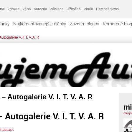
tail
Zdravie
Žena
Varecha
Záhrada
Užitočná
Video
DefenceNews
lánky
Najkomentovanejšie články
Zoznam blogov
Komerčné blog
utogalerie V. I. T. V. A. R
– Autogalerie V. I. T. V. A. R
mi
Autogalerie V. I. T. V. A. R
miluj
emautask