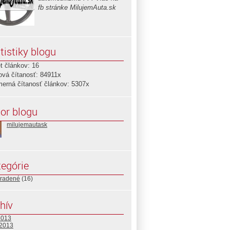
fb stránke MilujemAuta.sk
tistiky blogu
t článkov: 16
ová čítanosť: 84911x
merná čítanosť článkov: 5307x
or blogu
milujemautask
egórie
radené
(16)
hív
2013
 2013