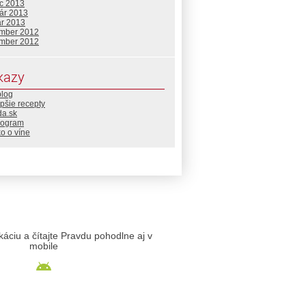
c 2013
uár 2013
ár 2013
mber 2012
mber 2012
kazy
blog
pšie recepty
da.sk
rogram
o o víne
likáciu a čítajte Pravdu pohodlne aj v
mobile