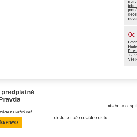
mare
febr
janu
dece
nove
Od
Foto
Najle
Prav
TV p
Všetk
 predplatné
Pravda
stiahnite si ap
ormácie na každý deň
sledujte naše sociálne siete
íka Pravda