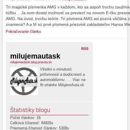
Tri magické písmenka AMG v každom, kto sa aspoň trochu zaujíma o
túžbu… Ja som dostal možnosť sa previezť na novom E-čku presn
AMG. Na úvod, trochu teórie. Tri písmená AMG asi pozná väčšina z n
znamená? A a M sú prvé písmená priezvisk zakladateľov Hansa We
Pokračovanie článku
RSS
milujemautask
milujemautask.blog.pravda.sk
Všetko o minulosti,
prítomnosti a budúcnosti a
automobilizmu . . . Viac na
fb stránke MilujemAuta.sk
Štatistiky blogu
Počet článkov: 16
Celková čítanosť: 84926x
Priemerná čítanosť článkov: 5308x