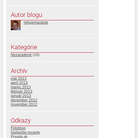
Autor blogu
milujemautask
Kategórie
Nezaradené
(16)
Archív
máj 2013
apríl 2013
marec 2013
február 2013
január 2013
december 2012
november 2012
Odkazy
Fotoblog
Najlepšie recepty
Pravda.sk