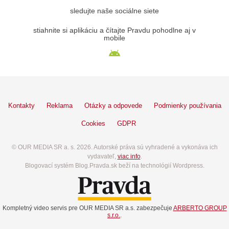
sledujte naše sociálne siete
stiahnite si aplikáciu a čítajte Pravdu pohodlne aj v
mobile
Kontakty
Reklama
Otázky a odpovede
Podmienky používania
Cookies
GDPR
© OUR MEDIA SR a. s. 2026. Autorské práva sú vyhradené a vykonáva ich
vydavateľ,
viac info
.
Blogovací systém Blog.Pravda.sk beží na technológií Wordpress.
Kompletný video servis pre OUR MEDIA SR a.s. zabezpečuje
ARBERTO GROUP
s.r.o.
.