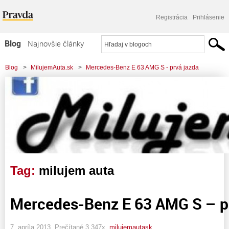
Registrácia
Prihlásenie
Blog
Najnovšie články
Najčítanejšie články
Blog
>
MilujemAuta.sk
>
Mercedes-Benz E 63 AMG S - prvá jazda
Najkomentovanejšie články
Zoznam blogov
Komerčné blogy
Tag:
milujem auta
Mercedes-Benz E 63 AMG S – p
7. apríla 2013, Prečítané 3 347x,
milujemautask